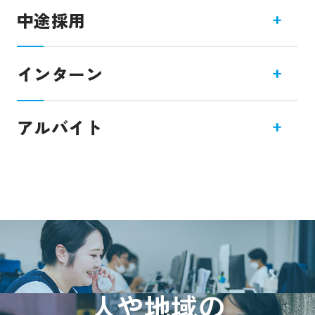
28卒丨地方創生を目指すグランピング施設
中途採用
の経営（地方創生事業）
ただいま中途採用の募集はございません。
インターン
28卒丨地方創生を目指すグランピング施設
の運営（地方創生事業）
ただいまインターンシップの募集はございません。
アルバイト
28卒丨観光地への人材コンサル営業（観光
ただいまアルバイトの募集はございません。
HR事業）
27卒丨観光地への人材コンサル営業（観光
HR事業）
27卒丨地方創生を目指すグランピング施設
人や地域の
の運営（地方創生事業）