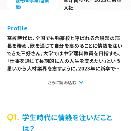
三好南々花／2023年新卒
観光HR事業（営業
職）
入社
Profile
高校時代は、全国でも強豪校と呼ばれる合唱部の部
長を務め、歌を通じて自分を高めることに情熱を注い
できた三好さん。大学では中学理科教員を目指すも、
「仕事を通じて長期的に人の人生を支えたい」という
思いから人材業界を志すように。2023年に新卒で観
光HR事業部の営業として入社し、その年の年間優秀
さらに読み込む
新人賞を受賞！地元・東北への強い想いを胸に、目標
の実現に向けて日々奮闘しています。
Q1.
学生時代に情熱を注いだこと
は？