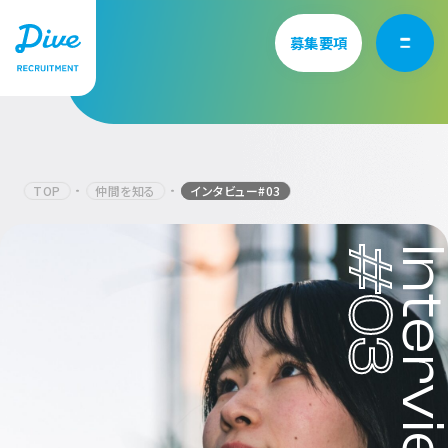
募集要項
TOP
仲間を知る
インタビュー#03
Vision/Mission
想いを知る
#03
Intervi
Culture
カルチャーを知る
Interview
仲間を知る
Service
仕事を知る