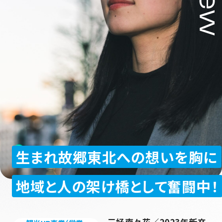
観光HR事業
System
制度を知る
地方創生事業
Joblist
ダイブグループ募集要項
その他事業
Entry
ダイブホールディングス
生まれ故郷東北への想いを胸に
Corporate Site
地域と人の架け橋として奮闘中！
プライバシーポリシー
反社会的勢力排除宣言