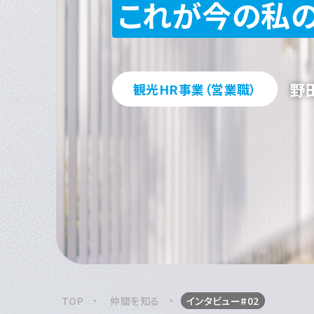
これが今の私
野
観光HR事業（営業職）
TOP
仲間を知る
インタビュー#02