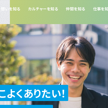
想いを知る
カルチャーを知る
仲間を知る
仕事を
観光HR事業
地方創生事業
その他事業
ダイブホール
こよくありたい！