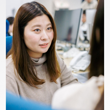
観光HR事業
System
制度を知る
地方創生事業
Joblist
ダイブグループ募集要項
その他事業
Entry
ダイブホールディングス
Corporate Site
プライバシーポリシー
反社会的勢力排除宣言