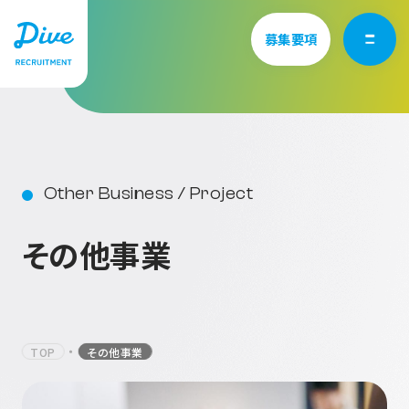
募集要項
Vision/Mission
想いを知る
Other Business
/
Project
そ
の
他
事
業
Culture
カルチャーを知る
Interview
仲間を知る
TOP
その他事業
Service
仕事を知る