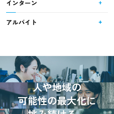
インターン
28卒丨地方創生を目指すグランピング施設
の運営（地方創生事業）
ただいまインターンシップの募集はございません。
アルバイト
28卒丨観光地への人材コンサル営業（観光
ただいまアルバイトの募集はございません。
HR事業）
27卒丨観光地への人材コンサル営業（観光
HR事業）
27卒丨地方創生を目指すグランピング施設
人や地域の
の運営（地方創生事業）
可能性の最大化に
挑み続ける。