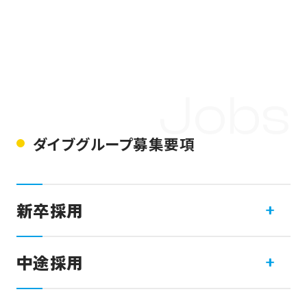
Jobs
ダイブグループ募集要項
新卒採用
28卒丨地方創生を目指すグランピング施設
中途採用
の経営（地方創生事業）
ただいま中途採用の募集はございません。